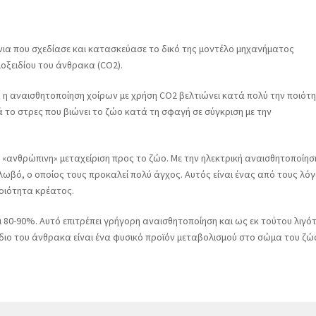
άνια που σχεδίασε και κατασκεύασε το δικό της μοντέλο μηχανήματος
οξειδίου του άνθρακα (CO2).
, η αναισθητοποίηση χοίρων με χρήση CO2 βελτιώνει κατά πολύ την ποιότ
 το στρες που βιώνει το ζώο κατά τη σφαγή σε σύγκριση με την
ο «ανθρώπινη» μεταχείριση προς το ζώο.
Με την ηλεκτρική αναισθητοποίηση
κλωβό, ο οποίος τους προκαλεί πολύ άγχος.
Αυτός είναι ένας από τους λό
ποιότητα κρέατος.
ι 80-90%.
Αυτό επιτρέπει γρήγορη αναισθητοποίηση και ως εκ τούτου λιγό
ίδιο του άνθρακα είναι ένα φυσικό προϊόν μεταβολισμού στο σώμα του ζώ