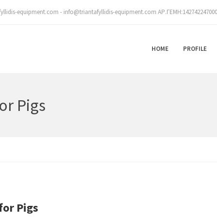
fyllidis-equipment.com - info@triantafyllidis-equipment.com ΑΡ.ΓΕΜΗ:14274224700
HOME
PROFILE
or Pigs
for Pigs