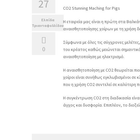
27
CO2 Stunning Maching for Pigs
Ελπίδα
Η εταιρεία μας είναι η πρώτη στα Βαλκ
Τριανταφυλλίδου
αναισθητοποίησης χοίρων με τη χρήση δι
Σύμφωνα με όλες τις σύγχρονες μελέτες
0
του κρέατος καθώς μειώνεται σημαντικά
αναισθητοποίηση με ηλεκτρισμό.
Η α
ναισθητοποίηση με CO2 θεωρείται πι
χοίροι είναι συνήθως εγκλωβισμένοι σε 
που η χρήση CO2 συντελεί σε καλύτερη 
Η συγκέντρωση CO2 στη διαδικασία είνα
άγχος και δυσφορία. Επιπλέον, τ
ο διοξε