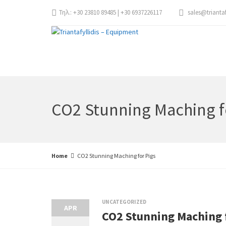
Τηλ.: +30 23810 89485 | +30 6937226117
sales@trianta
CO2 Stunning Maching f
Home
CO2 Stunning Maching for Pigs
UNCATEGORIZED
APR
CO2 Stunning Maching 