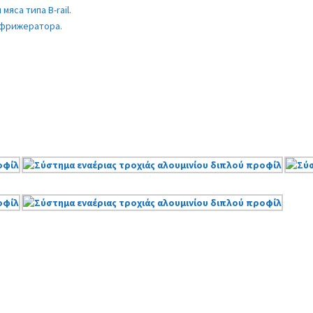
яса типа B-rail
.
рефрижератора
.