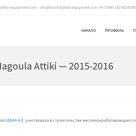
fyllidis-equipment.com - info@triantafyllidis-equipment.com ΑΡ.ΓΕΜΗ:14274224700
НАЧАЛО
ПРОФИЛЬ
П
agoula Attiki — 2015-2016
мой
EDEKA A.E.
участвовала в строительстве мясоперерабатывающего о