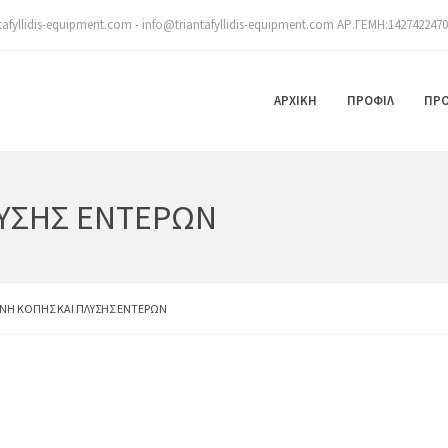
tafyllidis-equipment.com - info@triantafyllidis-equipment.com ΑΡ.ΓΕΜΗ:142742247
ΑΡΧΙΚΉ
ΠΡΟΦΊΛ
ΠΡΟ
ΥΣΗΣ ΕΝΤΕΡΩΝ
ΝΗ ΚΟΠΗΣ ΚΑΙ ΠΛΥΣΗΣ ΕΝΤΕΡΩΝ